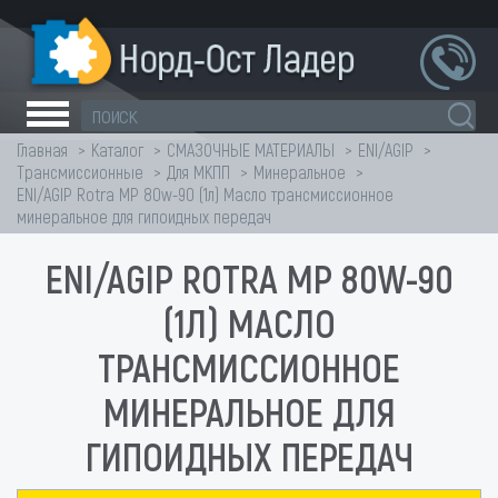
Главная
Каталог
СМАЗОЧНЫЕ МАТЕРИАЛЫ
ENI/AGIP
Трансмиссионные
Для МКПП
Минеральное
ENI/AGIP Rotra MP 80w-90 (1л) Масло трансмиссионное
минеральное для гипоидных передач
ENI/AGIP ROTRA MP 80W-90
(1Л) МАСЛО
ТРАНСМИССИОННОЕ
МИНЕРАЛЬНОЕ ДЛЯ
ГИПОИДНЫХ ПЕРЕДАЧ