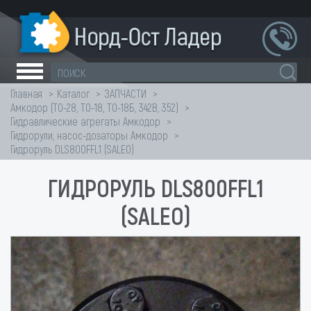
Главная
Каталог
ЗАПЧАСТИ
Амкодор (ТО-28, ТО-18, ТО-18Б, 342В, 352)
Гидравлические агрегаты Амкодор
Гидрорули, насос-дозаторы Амкодор
Гидроруль DLS800FFL1 (SALEO)
ГИДРОРУЛЬ DLS800FFL1
(SALEO)