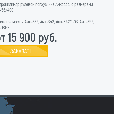
дроцилиндр рулевой погрузчика Амкодор, с размерами
х56х400
именяемость: Амк-332, Амк-342, Амк-342С-03, Амк-352,
-18Б2
т 15 900 руб.
ЗАКАЗАТЬ