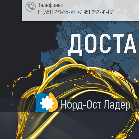
Телефоны:
8 (351)
271-55-76
,
+7 951 252-91-87