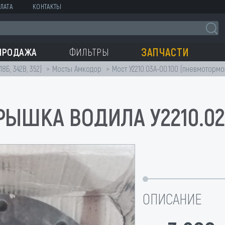
ЛАТА
КОНТАКТЫ
ЗАПЧАСТИ
ПРОДАЖА
ФИЛЬТРЫ
18Б, 342В, 352)
Мосты Амкодор
Мост У2210.03А-00.100 (пневмотормо
РЫШКА ВОДИЛА У2210.02-
ОПИСАНИЕ