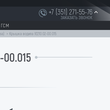
+7 (351) 271-55-76
ЗАКАЗАТЬ ЗВОНОК
ГСМ
+7 (951) 252-91-87
за)
Крышка водила У2210.02-00.015
00.015
INFO@NORD-OST-LADER.RU