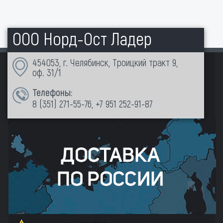
ООО Норд-Ост Ладер
454053, г. Челябинск, Троицкий тракт 9,
оф. 31/1
Телефоны:
8 (351)
271-55-76
,
+7 951 252-91-87