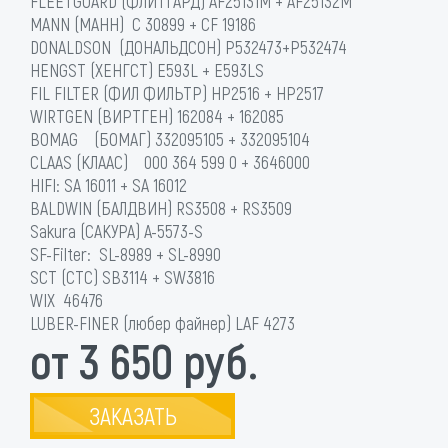
FLEETGUARD (ФЛИТГАРД) AF25131M + AF25132M
MANN (МАНН) C 30899 + CF 19186
DONALDSON (ДОНАЛЬДСОН) P532473+P532474
HENGST (ХЕНГСТ) E593L + E593LS
FIL FILTER (ФИЛ ФИЛЬТР) HP2516 + HP2517
WIRTGEN (ВИРТГЕН) 162084 + 162085
BOMAG (БОМАГ) 332095105 + 332095104
CLAAS (КЛААС) 000 364 599 0 + 3646000
HIFI: SA 16011 + SA 16012
BALDWIN (БАЛДВИН) RS3508 + RS3509
Sakura (САКУРА) A-5573-S
SF-Filter: SL-8989 + SL-8990
SCT (СТС) SB3114 + SW3816
WIX 46476
LUBER-FINER (любер файнер) LAF 4273
от 3 650 руб.
ЗАКАЗАТЬ