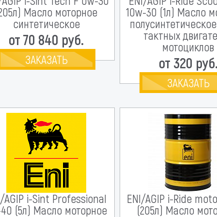
/AGIP i-Sint Tech F 0w-30
ENI/AGIP i-Ride Sco
(205л) Масло моторное
10w-30 (1л) Масло 
синтетическое
полусинтетическое
тактных двигат
от 70 840 руб.
мотоциклов
ЗАКАЗАТЬ
от 320 руб
ЗАКАЗАТЬ
/AGIP i-Sint Professional
ENI/AGIP i-Ride mot
-40 (5л) Масло моторное
(205л) Масло мот