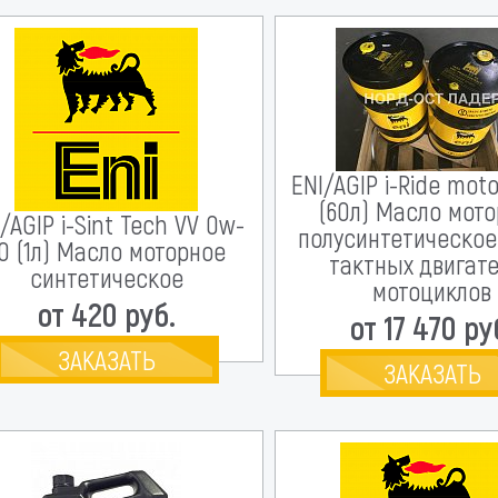
ENI/AGIP i-Ride mot
(60л) Масло мот
/AGIP i-Sint Tech VV 0w-
полусинтетическое
0 (1л) Масло моторное
тактных двигат
синтетическое
мотоциклов
от 420 руб.
от 17 470 ру
ЗАКАЗАТЬ
ЗАКАЗАТЬ