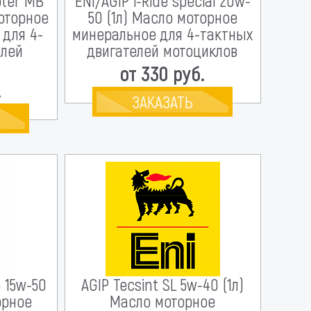
oter MB
ENI/AGIP i-Ride special 20w-
моторное
50 (1л) Масло моторное
 для 4-
минеральное для 4-тактных
елей
двигателей мотоциклов
от 330 руб.
.
ЗАКАЗАТЬ
o 15w-50
AGIP Tecsint SL 5w-40 (1л)
орное
Масло моторное