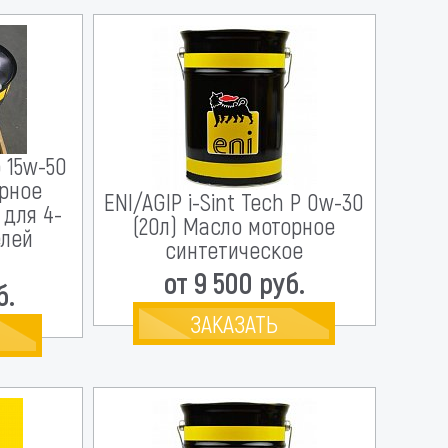
o 15w-50
орное
ENI/AGIP i-Sint Tech P 0w-30
 для 4-
(20л) Масло моторное
елей
синтетическое
от 9 500 руб.
б.
ЗАКАЗАТЬ