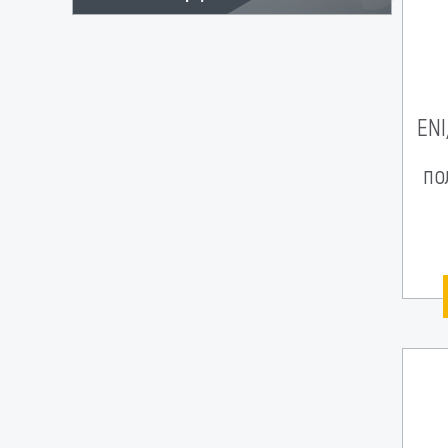
ENI
по