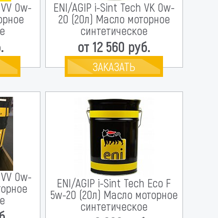
h VV 0w-
ENI/AGIP i-Sint Tech VK 0w-
торное
20 (20л) Масло моторное
е
синтетическое
.
от 12 560 руб.
ЗАКАЗАТЬ
h VV 0w-
ENI/AGIP i-Sint Tech Eco F
торное
5w-20 (20л) Масло моторное
е
синтетическое
б.