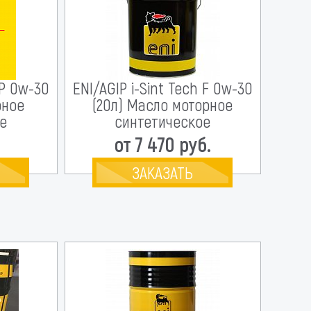
 P 0w-30
ENI/AGIP i-Sint Tech F 0w-30
рное
(20л) Масло моторное
е
синтетическое
.
от 7 470 руб.
ЗАКАЗАТЬ