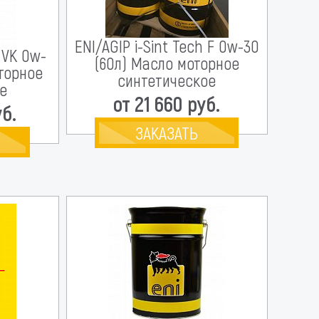
ENI/AGIP i-Sint Tech F 0w-30
h VK 0w-
(60л) Масло моторное
оторное
синтетическое
е
от 21 660 руб.
уб.
ЗАКАЗАТЬ