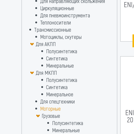
Для направляющих скольжения
ENI
Циркуляционные
Для пневмоинструмента
Теплоносители
Трансмиссионные
Мотоциклы, скутеры
Для АКПП
Полусинтетика
Синтетика
Минеральные
Для МКПП
Полусинтетика
Синтетика
Минеральное
Для спецтехники
Моторные
ENI
Грузовые
20
Полусинтетика
Минеральные