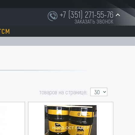
+7 (351) 271-55-76
ЗАКАЗАТЬ ЗВОНОК
ГСМ
+7 (951) 252-91-87
INFO@NORD-OST-LADER.RU
товаров на странице: