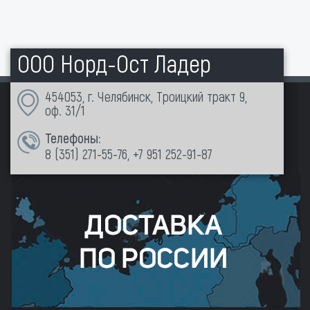
ООО Норд-Ост Ладер
454053, г. Челябинск, Троицкий тракт 9,
оф. 31/1
Телефоны:
8 (351)
271-55-76
,
+7 951 252-91-87