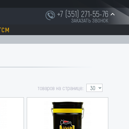
+7 (351) 271-55-76
ЗАКАЗАТЬ ЗВОНОК
ГСМ
+7 (951) 252-91-87
INFO@NORD-OST-LADER.RU
товаров на странице: