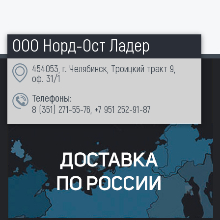
ООО Норд-Ост Ладер
454053, г. Челябинск, Троицкий тракт 9,
оф. 31/1
Телефоны:
8 (351)
271-55-76
,
+7 951 252-91-87