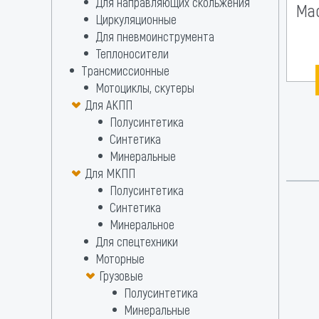
Для направляющих скольжения
Мас
Циркуляционные
Для пневмоинструмента
Теплоносители
Трансмиссионные
Мотоциклы, скутеры
Для АКПП
Полусинтетика
Синтетика
Минеральные
Для МКПП
Полусинтетика
Синтетика
Минеральное
Для спецтехники
Моторные
Грузовые
Полусинтетика
Минеральные