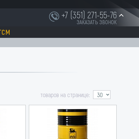
+7 (351) 271-55-76
ЗАКАЗАТЬ ЗВОНОК
ГСМ
+7 (951) 252-91-87
INFO@NORD-OST-LADER.RU
товаров на странице: