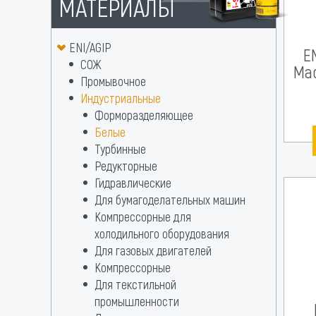
МАТЕРИАЛЫ
ENI/AGIP
EN
СОЖ
Мас
Промывочное
Индустриальные
Форморазделяющее
Белые
Турбинные
Редукторные
Гидравлические
Для бумагоделательных машин
Компрессорные для
холодильного оборудования
Для газовых двигателей
Компрессорные
Для текстильной
промышленности