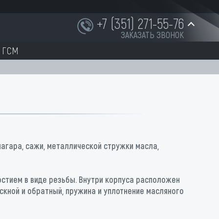
+7 (351) 271-55-76
ЗАКАЗАТЬ ЗВОНОК
ГСМ
+7 (951) 252-91-87
INFO@NORD-OST-LADER.RU
нагара, сажи, металлической стружки масла,
стием в виде резьбы. Внутри корпуса расположен
скной и обратный, пружина и уплотнение масляного