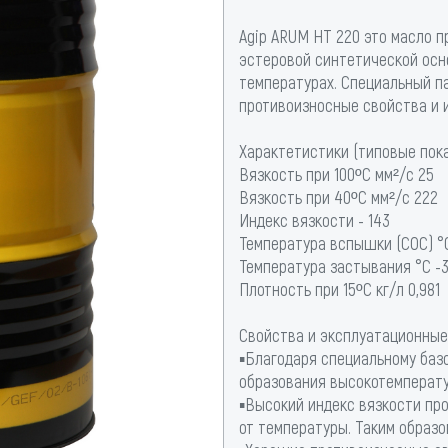
Agip ARUM HT 220 это масло п
эстеровой синтетической осно
температурах. Специальный п
противоизносные свойства и 
Характетистики (типовые пока
Вязкость при 100ºС мм²/с 25
Вязкость при 40ºС мм²/с 222
Индекс вязкости - 143
Температура вспышки (COC) °
Температура застывания °C -
Плотность при 15ºС кг/л 0,981
Свойства и эксплуатационные
▪Благодаря специальному баз
образования высокотемперату
▪Высокий индекс вязкости пр
от температуры. Таким образо