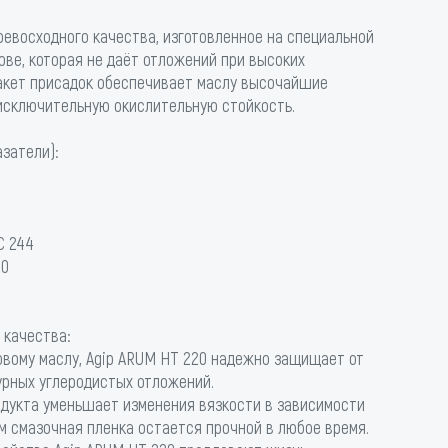
ревосходного качества, изготовленное на специальной
ве, которая не даёт отложений при высоких
акет присадок обеспечивает маслу высочайшие
исключительную окислительную стойкость.
затели):
C 244
30
 качества:
овому маслу, Agip ARUM HT 220 надежно защищает от
рных углеродистых отложений.
одукта уменьшает изменения вязкости в зависимости
м смазочная пленка остается прочной в любое время.