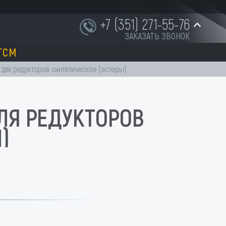
+7 (351) 271-55-76
ЗАКАЗАТЬ ЗВОНОК
ГСМ
+7 (951) 252-91-87
о для редукторов синтетическое (эстеры)
 ДЛЯ РЕДУКТОРОВ
INFO@NORD-OST-LADER.RU
)