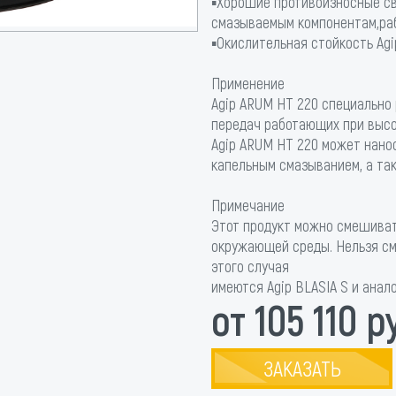
▪Хорошие противоизносные св
смазываемым компонентам,раб
▪Окислительная стойкость Ag
Применение
Agip ARUM HT 220 специально
передач работающих при высо
Agip ARUM HT 220 может нано
капельным смазыванием, а та
Примечание
Этот продукт можно смешиват
окружающей среды. Нельзя см
этого случая
имеются Agip BLASIA S и анал
от 105 110 р
ЗАКАЗАТЬ