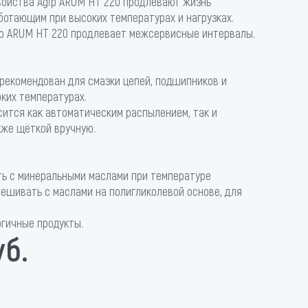
ойства Agip ARUM HT 220 продлевают жизнь
отающим при высоких температурах и нагрузках.
ip ARUM HT 220 продлевает межсервисные интервалы.
 рекомендован для смазки цепей, подшипников и
ких температурах.
сится как автоматическим распылением, так и
кже щёткой вручную.
ь с минеральными маслами при температуре
ешивать с маслами на полигликолевой основе, для
огичные продукты.
уб.