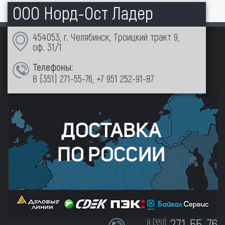
ООО Норд-Ост Ладер
454053, г. Челябинск, Троицкий тракт 9,
оф. 31/1
Телефоны:
8 (351)
271-55-76
,
+7 951 252-91-87
271-55-76
8 (351)