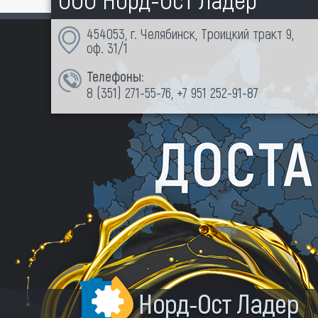
454053, г. Челябинск, Троицкий тракт 9,
оф. 31/1
Телефоны:
8 (351)
271-55-76
,
+7 951 252-91-87