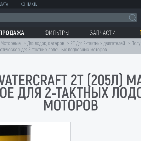
ЛАТА
КОНТАКТЫ
СПРОДАЖА
ФИЛЬТРЫ
ЗАПЧАСТИ
Моторные
Для лодок, катеров
2T Для 2-тактных двигателей
Полу
нтетическое для 2-тактных лодочных подвесных моторов
 WATERCRAFT 2T (205Л)
ОЕ ДЛЯ 2-ТАКТНЫХ ЛО
МОТОРОВ