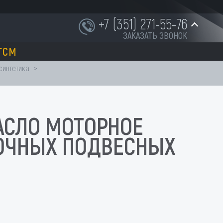
+7 (351) 271-55-76
ЗАКАЗАТЬ ЗВОНОК
ГСМ
+7 (951) 252-91-87
синтетика
INFO@NORD-OST-LADER.RU
 МАСЛО МОТОРНОЕ
ДОЧНЫХ ПОДВЕСНЫХ