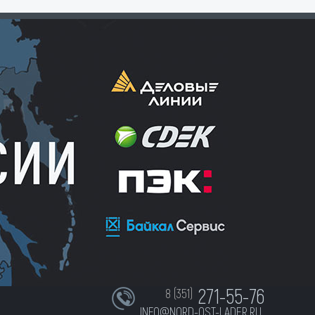
271-55-76
8 (351)
INFO@NORD-OST-LADER.RU