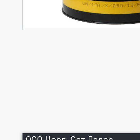
ООО Норд-Ост Ладер