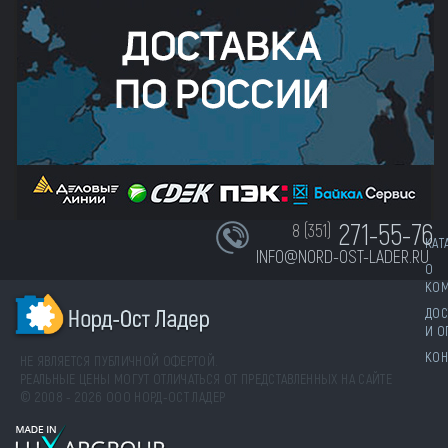
271-55-76
8 (351)
КАТ
INFO@NORD-OST-LADER.RU
О
КО
ДОС
И О
КОН
НЕ ЯВЛЯЕТСЯ ПУБЛИЧНОЙ ОФЕРТОЙ.
РЕАЛЬНЫЕ ЦЕНЫ МОГУТ ОТЛИЧАТЬСЯ ОТ ПРЕДСТАВЛЕННЫХ НА САЙТЕ
© 2008 - 2026 ООО НОРД-ОСТ ЛАДЕР