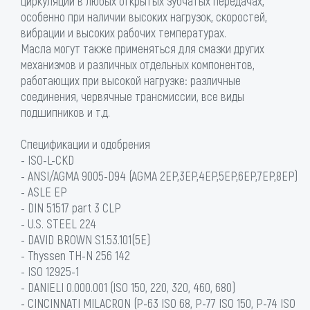
циркуляции в любых открытых зубчатых передачах,
особенно при наличии высоких нагрузок, скоростей,
вибрации и высоких рабочих температурах.
Масла могут также применяться для смазки других
механизмов и различных отдельных компонентов,
работающих при высокой нагрузке: различные
соединения, червячные трансмиссии, все виды
подшипников и т.д.
Спецификации и одобрения
- ISO-L-CKD
- ANSI/AGMA 9005-D94 (AGMA 2EP,3EP,4EP,5EP,6EP,7EP,8EP)
- ASLE EP
- DIN 51517 part 3 CLP
- U.S. STEEL 224
- DAVID BROWN S1.53.101(5E)
- Thyssen TH-N 256 142
- ISO 12925-1
- DANIELI 0.000.001 (ISO 150, 220, 320, 460, 680)
- CINCINNATI MILACRON (P-63 ISO 68, P-77 ISO 150, P-74 ISO