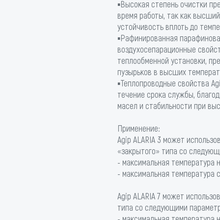
▪Высокая степень очистки пр
время работы, так как высши
устойчивость вплоть до темпе
▪Рафинированная парафинова
воздухосепарационные свойс
теплообменной установки, п
пузырьков в высших температ
▪Теплопроводные свойства Ag
течение срока службы, благо
масел и стабильности при выс
Применение:
Agip ALARIA 3 может использо
«закрытого» типа со следующ
- максимальная температура 
- максимальная температура 
Agip ALARIA 7 может использо
типа со следующими парамет
- максимальная температура 