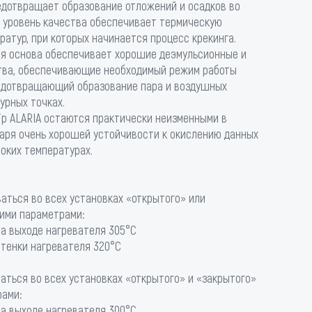
едотвращает образование отложений и осадков во
й уровень качества обеспечивает термическую
ратур, при которых начинается процесс крекинга.
я основа обеспечивает хорошие деэмульсионные и
тва, обеспечивающие необходимый режим работы
редотвращающий образование пара и воздушных
урных точках.
ip ALARIA остаются практически неизменными в
даря очень хорошей устойчивости к окислению данных
оких температурах.
ваться во всех установках «открытого» или
ими параметрами:
на выходе нагревателя 305°С
стенки нагревателя 320°С
ваться во всех установках «открытого» и «закрытого»
рами:
на выходе нагревателя 300°С