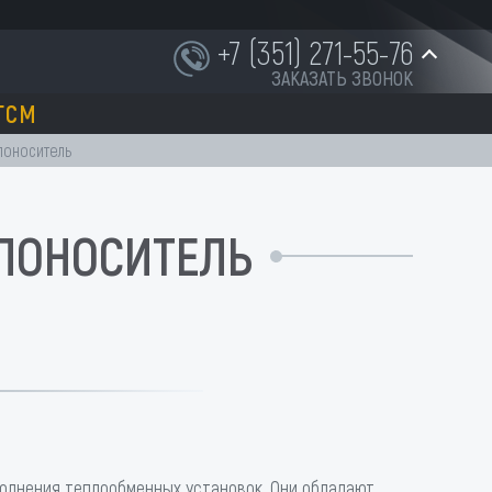
+7 (351) 271-55-76
ЗАКАЗАТЬ ЗВОНОК
ГСМ
+7 (951) 252-91-87
плоноситель
ЕПЛОНОСИТЕЛЬ
INFO@NORD-OST-LADER.RU
полнения теплообменных установок. Они обладают