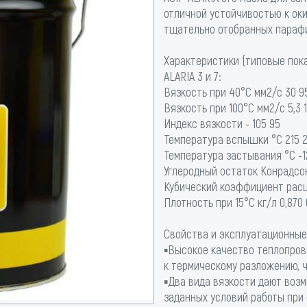
отличной устойчивостью к ок
тщательно отобранных парафи
Характеристики (типовые пок
ALARIA 3 и 7:
Вязкость при 40°С мм2/с 30 9
Вязкость при 100°С мм2/с 5,3 1
Индекс вязкости - 105 95
Температура вспышки °C 215 
Температура застывания °C -1
Углеродный остаток Конрадсон
Кубический коэффициент расш
Плотность при 15°С кг/л 0,870 
Свойства и эксплуатационные
▪Высокое качество теплопрово
к термическому разложению, 
▪Два вида вязкости дают воз
заданных условий работы при