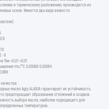
ислению и термическому разложению, производятся из
новых основ. Имеется два вида вязкости.
азатели)
5
0,9
270
2 -9
а %w <0,01 <0,01
ирения mc/°C 0,00066 0,00064
0,889
 качества:
дных масел Agip ALARIA гарантирует их устойчивость
что предотвращает образование отложений и осадков.
можность выбора масла, наиболее подходящего для
 определенных температурах.