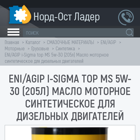
Главная
Каталог
СМАЗОЧНЫЕ МАТЕРИАЛЫ
ENI/AGIP
Моторные
Грузовые
Синтетика
ENI/AGIP i-Sigma top MS 5w-30 (205л) Масло моторное
синтетическое для дизельных двигателей
ENI/AGIP I-SIGMA TOP MS 5W-
30 (205Л) МАСЛО МОТОРНОЕ
СИНТЕТИЧЕСКОЕ ДЛЯ
ДИЗЕЛЬНЫХ ДВИГАТЕЛЕЙ