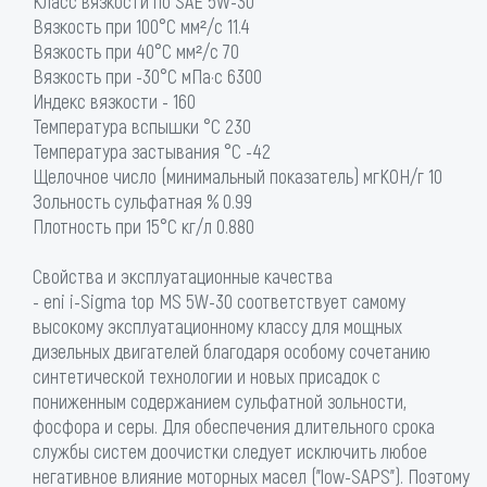
Класс вязкости по SAE 5W-30
Вязкость при 100°С мм²/с 11.4
Вязкость при 40°С мм²/с 70
Вязкость при -30°С мПа·с 6300
Индекс вязкости - 160
Температура вспышки °C 230
Температура застывания °C -42
Щелочное число (минимальный показатель) мгКОН/г 10
Зольность сульфатная % 0.99
Плотность при 15°С кг/л 0.880
Свойства и эксплуатационные качества
- eni i-Sigma top MS 5W-30 соответствует самому
высокому эксплуатационному классу для мощных
дизельных двигателей благодаря особому сочетанию
синтетической технологии и новых присадок с
пониженным содержанием сульфатной зольности,
фосфора и серы. Для обеспечения длительного срока
службы систем доочистки следует исключить любое
негативное влияние моторных масел ("low-SAPS"). Поэтому