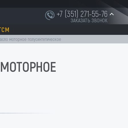
+7 (351) 271-55-76
ЗАКАЗАТЬ ЗВОНОК
ГСМ
+7 (951) 252-91-87
) Масло моторное полусинтетическое
О МОТОРНОЕ
INFO@NORD-OST-LADER.RU