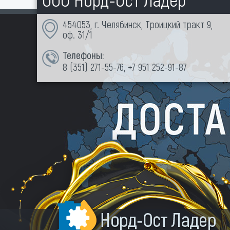
454053, г. Челябинск, Троицкий тракт 9,
оф. 31/1
Телефоны:
8 (351)
271-55-76
,
+7 951 252-91-87