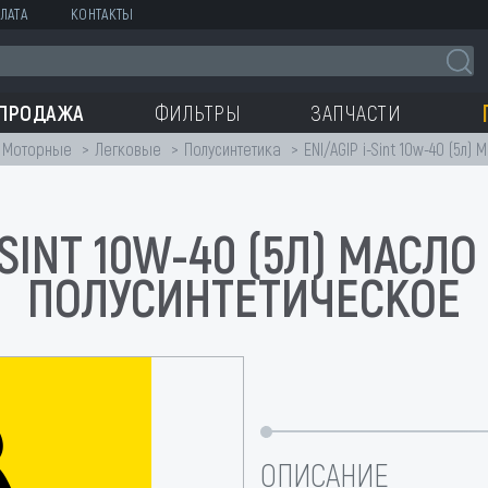
ЛАТА
КОНТАКТЫ
СПРОДАЖА
ФИЛЬТРЫ
ЗАПЧАСТИ
Моторные
Легковые
Полусинтетика
ENI/AGIP i-Sint 10w-40 (5л
I-SINT 10W-40 (5Л) МАСЛ
ПОЛУСИНТЕТИЧЕСКОЕ
ОПИСАНИЕ