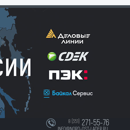
271-55-76
8 (351)
INFO@NORD-OST-LADER.RU