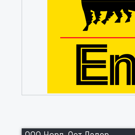
ООО Норд-Ост Ладер