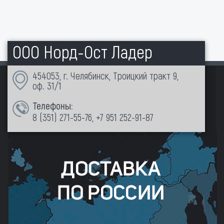
ООО Норд-Ост Ладер
454053, г. Челябинск, Троицкий тракт 9,
оф. 31/1
Телефоны:
8 (351)
271-55-76
,
+7 951 252-91-87