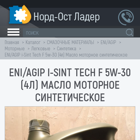
Главная
Каталог
СМАЗОЧНЫЕ МАТЕРИАЛЫ
ENI/AGIP
Моторные
Легковые
Синтетика
ENI/AGIP i-Sint Tech F 5w-30 (4л) Масло моторное синтетическое
ENI/AGIP I-SINT TECH F 5W-30
(4Л) МАСЛО МОТОРНОЕ
СИНТЕТИЧЕСКОЕ