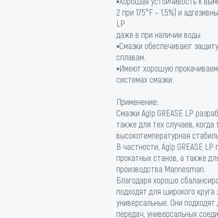
▪Хорошая устойчивость к вым
2 при 175°F – 1,5%) и адгези
LP
даже в при наличии воды.
▪Смазки обеспечивают защиту 
сплавам.
▪Имеют хорошую прокачиваемо
системах смазки.
Применение:
Смазки Agip GREASE LP разра
также для тех случаев, когда
высокотемпературная стабиль
В частности, Agip GREASE LP
прокатных станов, а также дл
производства Mannesman.
Благодаря хорошо сбалансиро
подходят для широкого круга 
универсальные. Они подходят
передач, универсальных соеди