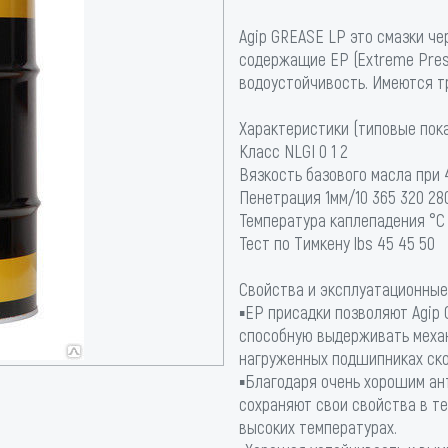
Agip GREASE LP это смазки че
содержащие EP (Extreme Pres
водоустойчивость. Имеются т
Характеристики (типовые пока
Класс NLGI 0 1 2
Вязкость базового масла при 4
Пенетрация 1мм/10 365 320 28
Температура каплепадения °C 1
Тест по Тимкену lbs 45 45 50
Свойства и эксплуатационные
▪EP присадки позволяют Agip
способную выдерживать механ
нагруженных подшипниках ск
▪Благодаря очень хорошим ан
сохраняют свои свойства в т
высоких температурах.