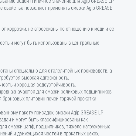
ыванию водой (типичное значение для Agip GREASE LP
вные свойства позволяют применять смазки Agip GREASE
от коррозии, не агрессивны по отношению к меди и ее
сть и могут быть использованы в центральных
ботаны специально для сталелитейных производств, а
 требуется высокая адгезивность,
ность и хорошая водоустойчивость.
 предназначаются для смазки роликовых подшипников
я бронзовых плитовин печей горячей прокатки
ванному пакету присадок, смазки Agip GREASE LP
задач и могут быть классифицированы как
 для смазки цапф, подшипников, тяжело нагруженных
нений и движущихся частей в прокатных цехах,