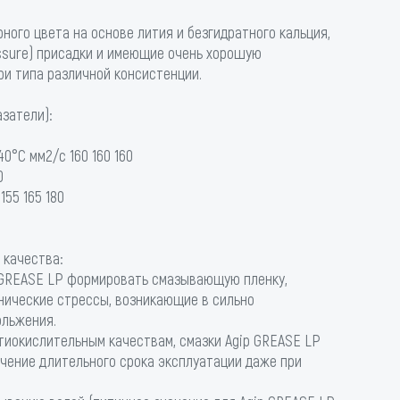
рного цвета на основе лития и безгидратного кальция,
sure) присадки и имеющие очень хорошую
ри типа различной консистенции.
затели):
0°С мм2/c 160 160 160
0
55 165 180
 качества:
 GREASE LP формировать смазывающую пленку,
ические стрессы, возникающие в сильно
ольжения.
тиокислительным качествам, смазки Agip GREASE LP
ечение длительного срока эксплуатации даже при