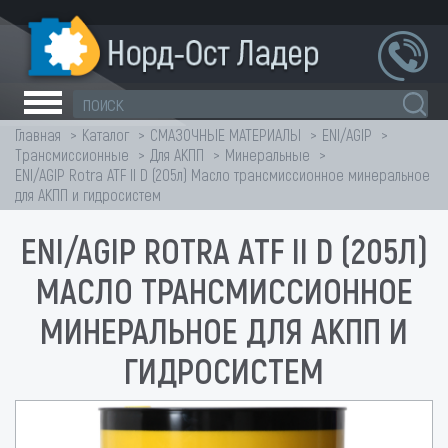
Главная
Каталог
СМАЗОЧНЫЕ МАТЕРИАЛЫ
ENI/AGIP
Трансмиссионные
Для АКПП
Минеральные
ENI/AGIP Rotra ATF II D (205л) Масло трансмиссионное минеральное
для АКПП и гидросистем
ENI/AGIP ROTRA ATF II D (205Л)
МАСЛО ТРАНСМИССИОННОЕ
МИНЕРАЛЬНОЕ ДЛЯ АКПП И
ГИДРОСИСТЕМ