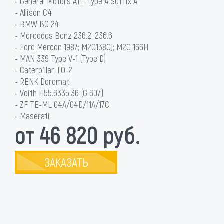
- General Motors ATF Type A Suffix A
- Allison C4
- BMW BG 24
- Mercedes Benz 236.2; 236.6
- Ford Mercon 1987; M2C138CJ; M2C 166H
- MAN 339 Type V-1 (Type D)
- Caterpillar TO-2
- RENK Doromat
- Voith H55.6335.36 (G 607)
- ZF TE-ML 04A/04D/11A/17C
- Maserati
от 46 820 руб.
ЗАКАЗАТЬ