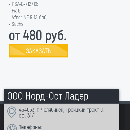
- PSA-B-712710;
- Fiat;
- Afnor NF R 12-640;
- Sachs
от 480 руб.
ЗАКАЗАТЬ
ООО Норд-Ост Ладер
454053, г. Челябинск, Троицкий тракт 9,
оф. 31/1
Телефоны: