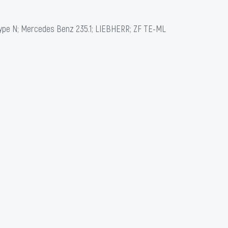
Type N; Mercedes Benz 235.1; LIEBHERR; ZF TE-ML