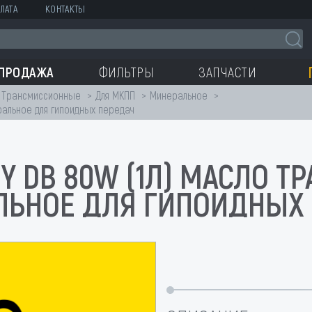
ЛАТА
КОНТАКТЫ
СПРОДАЖА
ФИЛЬТРЫ
ЗАПЧАСТИ
Трансмиссионные
Для МКПП
Минеральное
ральное для гипоидных передач
 HY DB 80W (1Л) МАСЛО 
ЛЬНОЕ ДЛЯ ГИПОИДНЫХ 