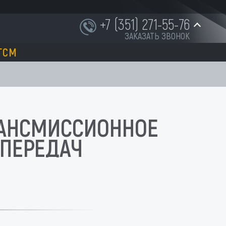
+7 (351) 271-55-76
ЗАКАЗАТЬ ЗВОНОК
ГСМ
+7 (951) 252-91-87
INFO@NORD-OST-LADER.RU
ТРАНСМИССИОННОЕ
ПЕРЕДАЧ