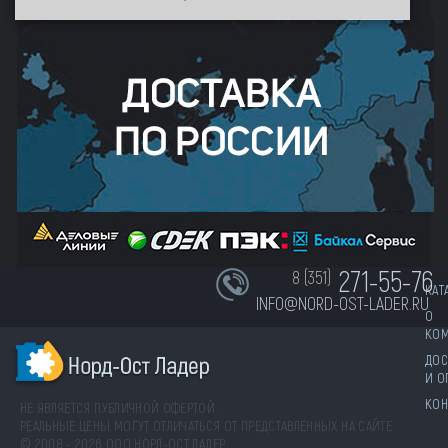
271-55-76
8 (351)
КАТ
INFO@NORD-OST-LADER.RU
О
КО
ДОС
И О
КОН
НЕ ЯВЛЯЕТСЯ ПУБЛИЧНОЙ ОФЕРТОЙ.
РЕАЛЬНЫЕ ЦЕНЫ МОГУТ ОТЛИЧАТЬСЯ ОТ ПРЕДСТАВЛЕННЫХ НА САЙТЕ
© 2008 - 2026 ООО НОРД-ОСТ ЛАДЕР