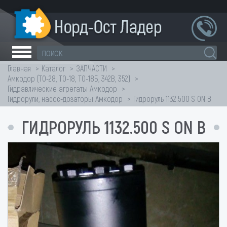
Главная
Каталог
ЗАПЧАСТИ
Амкодор (ТО-28, ТО-18, ТО-18Б, 342В, 352)
Гидравлические агрегаты Амкодор
Гидрорули, насос-дозаторы Амкодор
Гидроруль 1132.500 S ON B
ГИДРОРУЛЬ 1132.500 S ON B