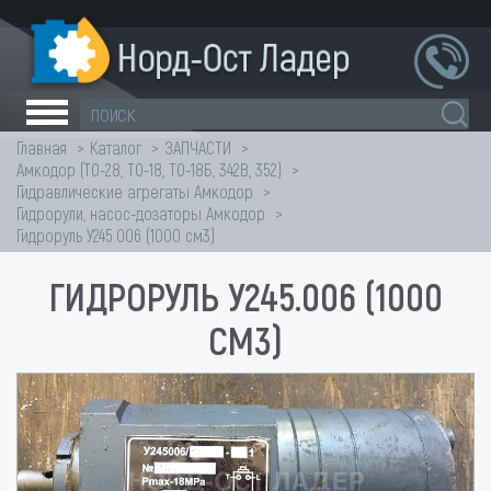
Главная
Каталог
ЗАПЧАСТИ
Амкодор (ТО-28, ТО-18, ТО-18Б, 342В, 352)
Гидравлические агрегаты Амкодор
Гидрорули, насос-дозаторы Амкодор
Гидроруль У245.006 (1000 см3)
ГИДРОРУЛЬ У245.006 (1000
СМ3)