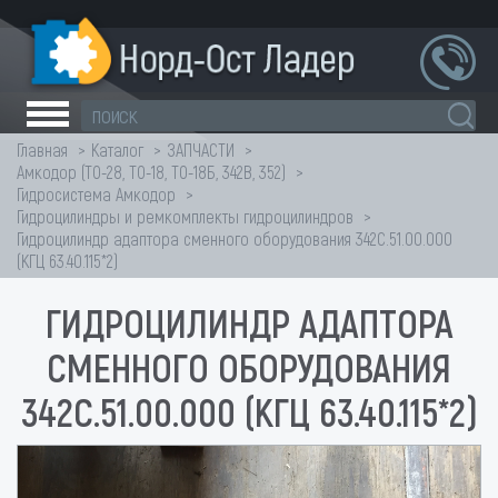
Главная
Каталог
ЗАПЧАСТИ
Амкодор (ТО-28, ТО-18, ТО-18Б, 342В, 352)
Гидросистема Амкодор
Гидроцилиндры и ремкомплекты гидроцилиндров
Гидроцилиндр адаптора сменного оборудования 342С.51.00.000
(КГЦ 63.40.115*2)
ГИДРОЦИЛИНДР АДАПТОРА
СМЕННОГО ОБОРУДОВАНИЯ
342С.51.00.000 (КГЦ 63.40.115*2)