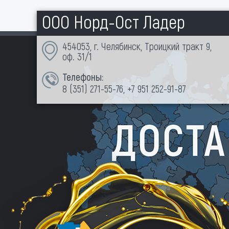
ООО Норд-Ост Ладер
454053, г. Челябинск, Троицкий тракт 9,
оф. 31/1
Телефоны:
8 (351)
271-55-76
,
+7 951 252-91-87