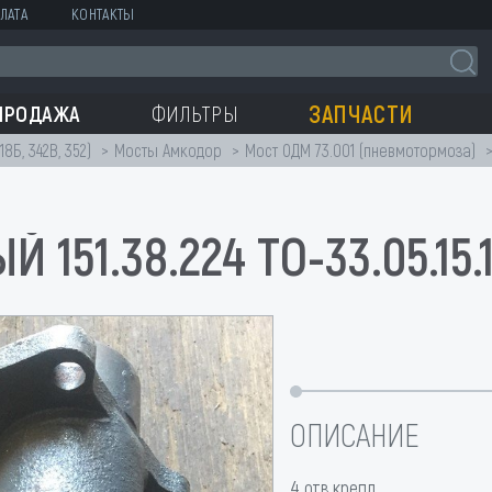
ЛАТА
КОНТАКТЫ
ЗАПЧАСТИ
ПРОДАЖА
ФИЛЬТРЫ
18Б, 342В, 352)
Мосты Амкодор
Мост ОДМ 73.001 (пневмотормоза)
51.38.224 ТО-33.05.15.1
ОПИСАНИЕ
4 отв.крепл