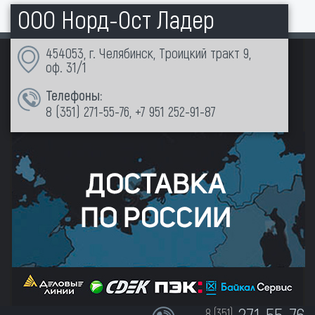
ООО Норд-Ост Ладер
454053, г. Челябинск, Троицкий тракт 9,
оф. 31/1
Телефоны:
8 (351)
271-55-76
,
+7 951 252-91-87
8 (351)