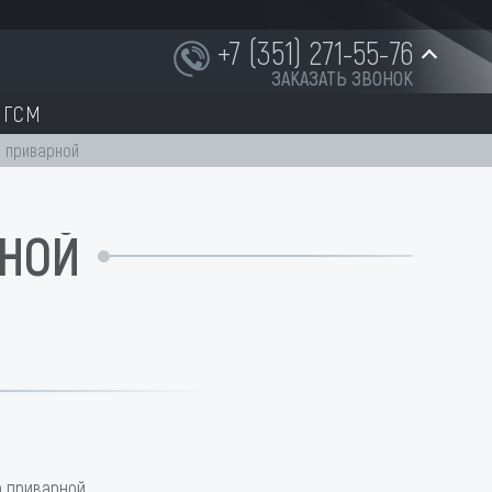
+7 (351) 271-55-76
ЗАКАЗАТЬ ЗВОНОК
ГСМ
+7 (951) 252-91-87
26 приварной
РНОЙ
INFO@NORD-OST-LADER.RU
р приварной