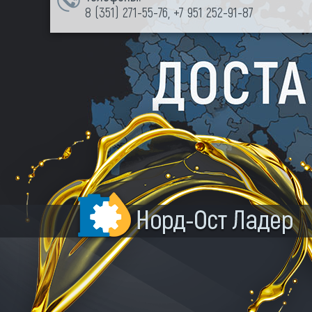
8 (351)
271-55-76
,
+7 951 252-91-87