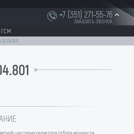
+7 (351) 271-55-76
ЗАКАЗАТЬ ЗВОНОК
ГСМ
+7 (951) 252-91-87
.02.04.801
04.801
INFO@NORD-OST-LADER.RU
АНИЕ
зитной шестерни редуктора отбора мощности